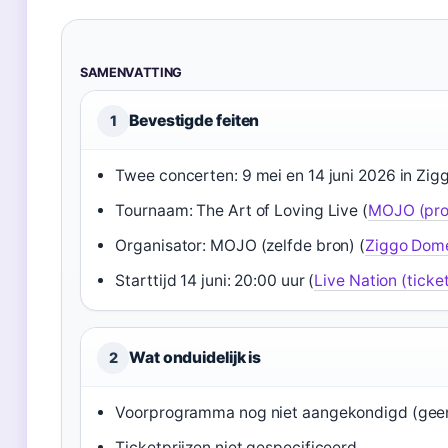
SAMENVATTING
Bevestigde feiten
1
Twee concerten: 9 mei en 14 juni 2026 in Z
Tournaam: The Art of Loving Live (
MOJO (pro
Organisator: MOJO (zelfde bron) (
Ziggo Dome
Starttijd 14 juni: 20:00 uur (
Live Nation (ticke
Wat onduidelijk is
2
Voorprogramma nog niet aangekondigd (geen 
Ticketprijzen niet gespecificeerd