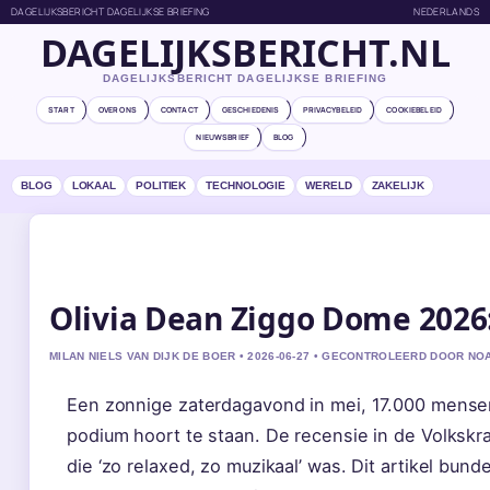
DAGELIJKSBERICHT DAGELIJKSE BRIEFING
NEDERLANDS
DAGELIJKSBERICHT.NL
DAGELIJKSBERICHT DAGELIJKSE BRIEFING
START
OVER ONS
CONTACT
GESCHIEDENIS
PRIVACYBELEID
COOKIEBELEID
NIEUWSBRIEF
BLOG
BLOG
LOKAAL
POLITIEK
TECHNOLOGIE
WERELD
ZAKELIJK
Olivia Dean Ziggo Dome 2026
MILAN NIELS VAN DIJK DE BOER • 2026-06-27 • GECONTROLEERD DOOR NO
Een zonnige zaterdagavond in mei, 17.000 mense
podium hoort te staan. De recensie in de Volkskra
die ‘zo relaxed, zo muzikaal’ was. Dit artikel bu