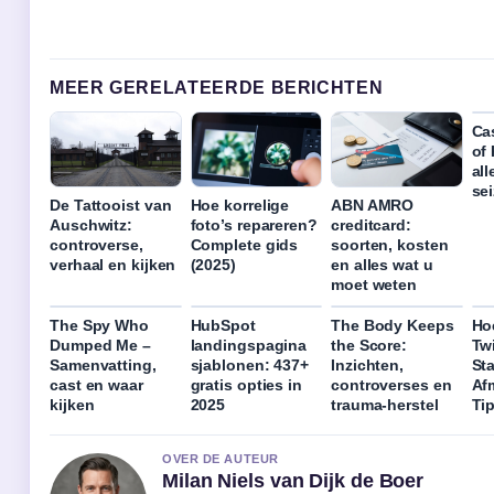
MEER GERELATEERDE BERICHTEN
Ca
of
all
se
De Tattooist van
Hoe korrelige
ABN AMRO
Auschwitz:
foto’s repareren?
creditcard:
controverse,
Complete gids
soorten, kosten
verhaal en kijken
(2025)
en alles wat u
moet weten
The Spy Who
HubSpot
The Body Keeps
Ho
Dumped Me –
landingspagina
the Score:
Twi
Samenvatting,
sjablonen: 437+
Inzichten,
St
cast en waar
gratis opties in
controverses en
Af
kijken
2025
trauma-herstel
Ti
OVER DE AUTEUR
Milan Niels van Dijk de Boer