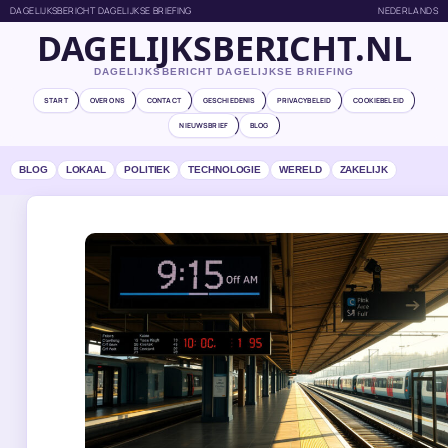
DAGELIJKSBERICHT DAGELIJKSE BRIEFING
NEDERLANDS
DAGELIJKSBERICHT.NL
DAGELIJKSBERICHT DAGELIJKSE BRIEFING
START
OVER ONS
CONTACT
GESCHIEDENIS
PRIVACYBELEID
COOKIEBELEID
NIEUWSBRIEF
BLOG
BLOG
LOKAAL
POLITIEK
TECHNOLOGIE
WERELD
ZAKELIJK