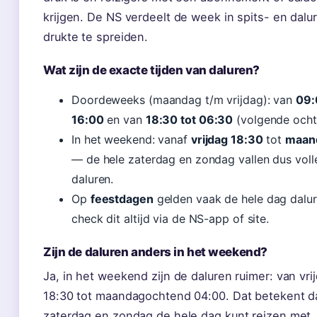
krijgen. De NS verdeelt de week in spits- en dal
drukte te spreiden.
Wat zijn de exacte tijden van daluren?
Doordeweeks (maandag t/m vrijdag): van
09:
16:00
en van
18:30 tot 06:30
(volgende ocht
In het weekend: vanaf
vrijdag 18:30
tot
maan
— de hele zaterdag en zondag vallen dus voll
daluren.
Op
feestdagen
gelden vaak de hele dag dalu
check dit altijd via de NS-app of site.
Zijn de daluren anders in het weekend?
Ja, in het weekend zijn de daluren ruimer: van vr
18:30 tot maandagochtend 04:00. Dat betekent da
zaterdag en zondag de hele dag kunt reizen met