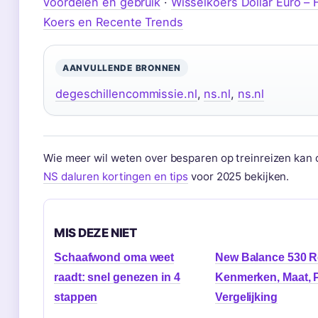
voordelen en gebruik
·
Wisselkoers Dollar Euro – 
Koers en Recente Trends
AANVULLENDE BRONNEN
degeschillencommissie.nl
,
ns.nl
,
ns.nl
Wie meer wil weten over besparen op treinreizen kan
NS daluren kortingen en tips
voor 2025 bekijken.
MIS DEZE NIET
Schaafwond oma weet
New Balance 530 R
raadt: snel genezen in 4
Kenmerken, Maat, P
stappen
Vergelijking