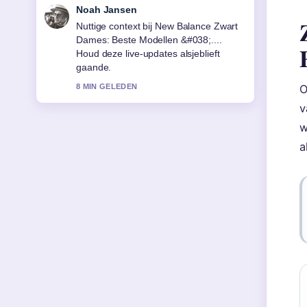
Noah Jansen
Nuttige context bij New Balance Zwart
Dames: Beste Modellen &#038;....
Houd deze live-updates alsjeblieft
gaande.
O
8 MIN GELEDEN
v
w
a