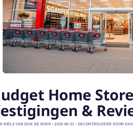
udget Home Store
estigingen & Revi
N NIELS VAN DIJK DE BOER • 2026-06-21 • GECONTROLEERD DOOR DAA