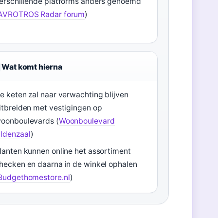
erschillende platforms anders genoemd
AVROTROS Radar forum
)
Wat komt hierna
e keten zal naar verwachting blijven
itbreiden met vestigingen op
oonboulevards (
Woonboulevard
ldenzaal
)
lanten kunnen online het assortiment
hecken en daarna in de winkel ophalen
Budgethomestore.nl
)