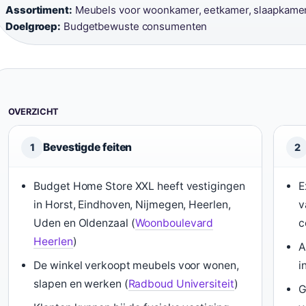
Assortiment:
Meubels voor woonkamer, eetkamer, slaapkamer
Doelgroep:
Budgetbewuste consumenten
OVERZICHT
Bevestigde feiten
1
2
Budget Home Store XXL heeft vestigingen
E
in Horst, Eindhoven, Nijmegen, Heerlen,
v
Uden en Oldenzaal (
Woonboulevard
c
Heerlen
)
A
De winkel verkoopt meubels voor wonen,
i
slapen en werken (
Radboud Universiteit
)
G