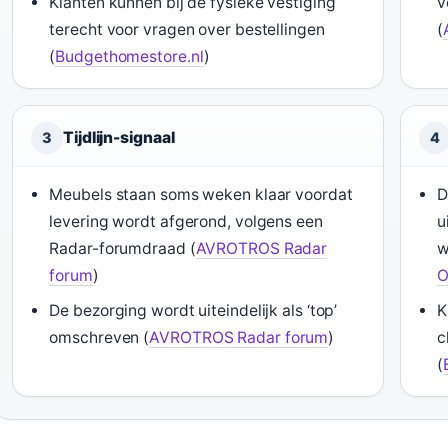
Klanten kunnen bij de fysieke vestiging
v
terecht voor vragen over bestellingen
(
(
Budgethomestore.nl
)
Tijdlijn-signaal
3
4
Meubels staan soms weken klaar voordat
D
levering wordt afgerond, volgens een
u
Radar-forumdraad (
AVROTROS Radar
w
forum
)
O
De bezorging wordt uiteindelijk als ‘top’
K
omschreven (
AVROTROS Radar forum
)
c
(