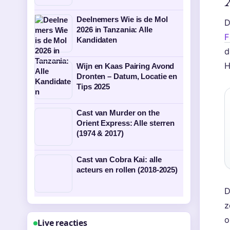
Deelnemers Wie is de Mol
D
2026 in Tanzania: Alle
F
Kandidaten
d
H
Wijn en Kaas Pairing Avond
Dronten – Datum, Locatie en
Tips 2025
Cast van Murder on the
Orient Express: Alle sterren
(1974 & 2017)
Cast van Cobra Kai: alle
acteurs en rollen (2018-2025)
D
z
o
Live reacties