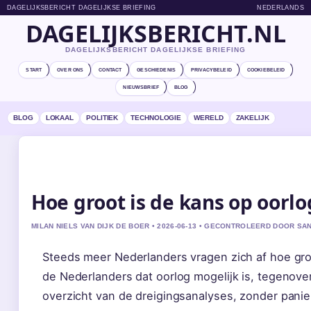
DAGELIJKSBERICHT DAGELIJKSE BRIEFING
NEDERLANDS
DAGELIJKSBERICHT.NL
DAGELIJKSBERICHT DAGELIJKSE BRIEFING
START
OVER ONS
CONTACT
GESCHIEDENIS
PRIVACYBELEID
COOKIEBELEID
NIEUWSBRIEF
BLOG
BLOG
LOKAAL
POLITIEK
TECHNOLOGIE
WERELD
ZAKELIJK
Hoe groot is de kans op oorlo
MILAN NIELS VAN DIJK DE BOER • 2026-06-13 • GECONTROLEERD DOOR S
Steeds meer Nederlanders vragen zich af hoe groo
de Nederlanders dat oorlog mogelijk is, tegenover 
overzicht van de dreigingsanalyses, zonder panie