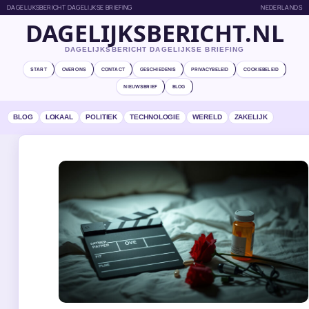
DAGELIJKSBERICHT DAGELIJKSE BRIEFING
NEDERLANDS
DAGELIJKSBERICHT.NL
DAGELIJKSBERICHT DAGELIJKSE BRIEFING
START
OVER ONS
CONTACT
GESCHIEDENIS
PRIVACYBELEID
COOKIEBELEID
NIEUWSBRIEF
BLOG
BLOG
LOKAAL
POLITIEK
TECHNOLOGIE
WERELD
ZAKELIJK