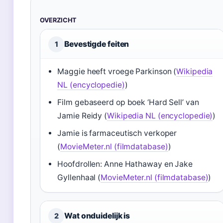
OVERZICHT
Bevestigde feiten
1
Maggie heeft vroege Parkinson (
Wikipedia
NL (encyclopedie)
)
Film gebaseerd op boek ‘Hard Sell’ van
Jamie Reidy (
Wikipedia NL (encyclopedie)
)
Jamie is farmaceutisch verkoper
(
MovieMeter.nl (filmdatabase)
)
Hoofdrollen: Anne Hathaway en Jake
Gyllenhaal (
MovieMeter.nl (filmdatabase)
)
Wat onduidelijk is
2