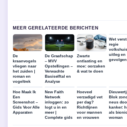
MEER GERELATEERDE BERICHTEN
Wet verst
regie
volkshui
uitleg en
De
De Graafschap
Zwarte
gevolgen
kraanvogels
– MVV
ontlasting en
vliegen naar
Opstellingen –
moe: oorzaken
het zuiden |
Verwachte
& wat te doen
roman en
Basiselftal en
vogeltrek
Analyse
Hoe Maak Ik
New Faith
Hoeveel
Dieuwertj
Een
Network
verzadigd vet
Blok zon
Screenshot –
inloggen: zo
per dag?
neus doo
Gids Voor Alle
logt u in en
Richtlijnen
kanker: h
Apparaten
meer |
voor mannen
als bioni
Complete gids
en vrouwen
woman