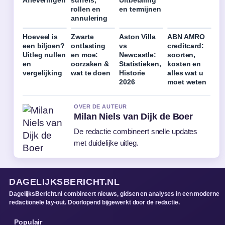
rollen en
en termijnen
annulering
Hoeveel is
Zwarte
Aston Villa
ABN AMRO
een biljoen?
ontlasting
vs
creditcard:
Uitleg nullen
en moe:
Newcastle:
soorten,
en
oorzaken &
Statistieken,
kosten en
vergelijking
wat te doen
Historie
alles wat u
2026
moet weten
OVER DE AUTEUR
Milan Niels van Dijk de Boer
De redactie combineert snelle updates
met duidelijke uitleg.
DAGELIJKSBERICHT.NL
DagelijksBericht.nl combineert nieuws, gidsen en analyses in een moderne
redactionele lay-out. Doorlopend bijgewerkt door de redactie.
Populair