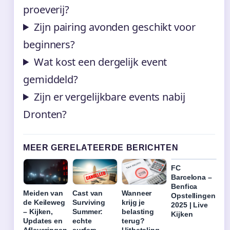
proeverij?
Zijn pairing avonden geschikt voor
beginners?
Wat kost een dergelijk event
gemiddeld?
Zijn er vergelijkbare events nabij
Dronten?
MEER GERELATEERDE BERICHTEN
FC
Barcelona –
Benfica
Meiden van
Cast van
Wanneer
Opstellingen
de Keileweg
Surviving
krijg je
2025 | Live
– Kijken,
Summer:
belasting
Kijken
Updates en
echte
terug?
Afleveringen
surfers,
Uitbetaling