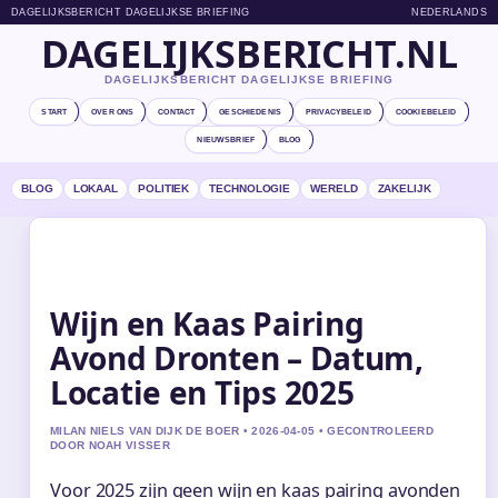
DAGELIJKSBERICHT DAGELIJKSE BRIEFING
NEDERLANDS
DAGELIJKSBERICHT.NL
DAGELIJKSBERICHT DAGELIJKSE BRIEFING
START
OVER ONS
CONTACT
GESCHIEDENIS
PRIVACYBELEID
COOKIEBELEID
NIEUWSBRIEF
BLOG
BLOG
LOKAAL
POLITIEK
TECHNOLOGIE
WERELD
ZAKELIJK
Wijn en Kaas Pairing
Avond Dronten – Datum,
Locatie en Tips 2025
MILAN NIELS VAN DIJK DE BOER • 2026-04-05 • GECONTROLEERD
DOOR NOAH VISSER
Voor 2025 zijn geen wijn en kaas pairing avonden