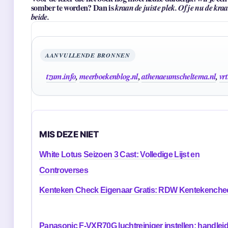
somber te worden? Dan is
kraan de juiste plek. Of je nu de kr
beide.
AANVULLENDE BRONNEN
tzum.info
,
meerboekenblog.nl
,
athenaeumscheltema.nl
,
vrt
MIS DEZE NIET
White Lotus Seizoen 3 Cast: Volledige Lijst en
Controverses
Kenteken Check Eigenaar Gratis: RDW Kentekenche
Panasonic F-VXR70G luchtreiniger instellen: handlei