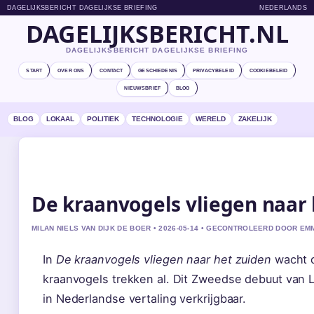
DAGELIJKSBERICHT DAGELIJKSE BRIEFING
NEDERLANDS
DAGELIJKSBERICHT.NL
DAGELIJKSBERICHT DAGELIJKSE BRIEFING
START
OVER ONS
CONTACT
GESCHIEDENIS
PRIVACYBELEID
COOKIEBELEID
NIEUWSBRIEF
BLOG
BLOG
LOKAAL
POLITIEK
TECHNOLOGIE
WERELD
ZAKELIJK
De kraanvogels vliegen naar 
MILAN NIELS VAN DIJK DE BOER • 2026-05-14 • GECONTROLEERD DOOR E
In
De kraanvogels vliegen naar het zuiden
wacht d
kraanvogels trekken al. Dit Zweedse debuut van 
in Nederlandse vertaling verkrijgbaar.