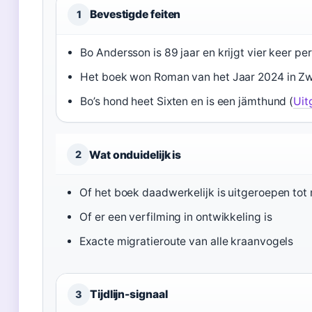
Bevestigde feiten
1
Bo Andersson is 89 jaar en krijgt vier keer pe
Het boek won Roman van het Jaar 2024 in Z
Bo’s hond heet Sixten en is een jämthund (
Uit
2
Wat onduidelijk is
Of het boek daadwerkelijk is uitgeroepen tot
Of er een verfilming in ontwikkeling is
Exacte migratieroute van alle kraanvogels
Tijdlijn-signaal
3