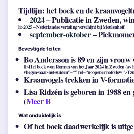
Tijdlijn: het boek en de kraanvogelt
2024
– Publicatie in Zweden, wi
li>
2025
– Nederlandse vertaling verschijnt bij Meulenhoff
september-oktober
– Piekmoment
Bevestigde feiten
Bo Andersson is 89 en zijn vrouw 
li>Het boek won Roman van het Jaar 2024 in Zweden (a> hr
vliegen-naar-het-zuiden”=”” rel=”noopener nofollow”>Tz
Kraanvogels trekken in V-formatie
Lisa Ridzén is geboren in 1988 en
(
Meer B
Wat onduidelijk is
Of het boek daadwerkelijk is uitg