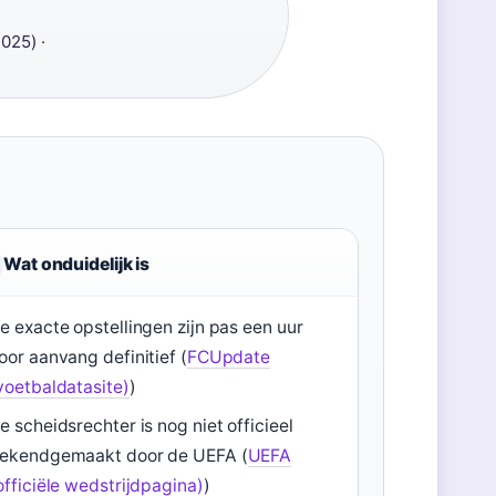
025) ·
Wat onduidelijk is
e exacte opstellingen zijn pas een uur
oor aanvang definitief (
FCUpdate
voetbaldatasite)
)
e scheidsrechter is nog niet officieel
ekendgemaakt door de UEFA (
UEFA
officiële wedstrijdpagina)
)