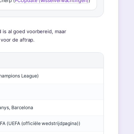
cherp (
FCUpdate (wisselverwachtingen)
)
 is al goed voorbereid, maar
 voor de aftrap.
Champions League)
anys, Barcelona
FA (UEFA (officiële wedstrijdpagina))