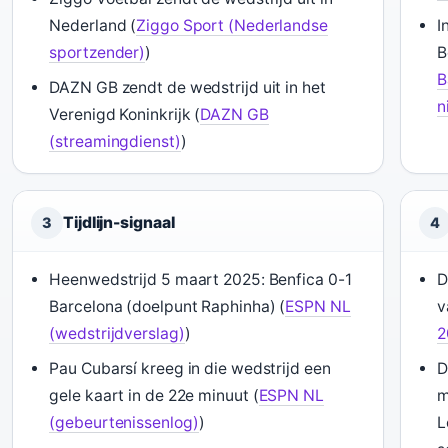
Nederland (
Ziggo Sport (Nederlandse
I
sportzender)
)
B
B
DAZN GB zendt de wedstrijd uit in het
n
Verenigd Koninkrijk (
DAZN GB
(streamingdienst)
)
Tijdlijn-signaal
3
4
Heenwedstrijd 5 maart 2025: Benfica 0-1
D
Barcelona (doelpunt Raphinha) (
ESPN NL
v
(wedstrijdverslag)
)
2
Pau Cubarsí kreeg in die wedstrijd een
D
gele kaart in de 22e minuut (
ESPN NL
m
(gebeurtenissenlog)
)
L