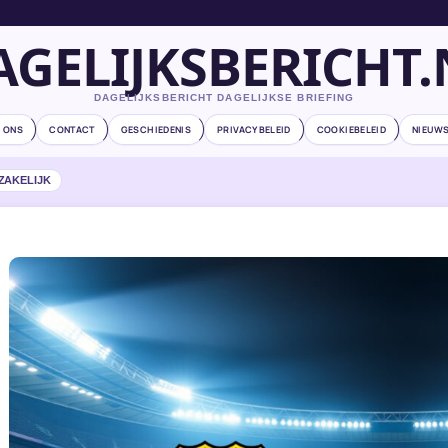
AGELIJKSBERICHT.
DAGELIJKSBERICHT DAGELIJKSE BRIEFING
 ONS
CONTACT
GESCHIEDENIS
PRIVACYBELEID
COOKIEBELEID
NIEUWS
ZAKELIJK