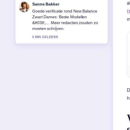
a
Daan Smit
(
Sterke duiding rond Tv-
programma&#8217;s met Malcolm-
m
Jamal Warner: compleet overzicht. Dit
is de duidelijkste samenvatting die ik
vandaag heb gezien.
7 MIN GELEDEN
D
h