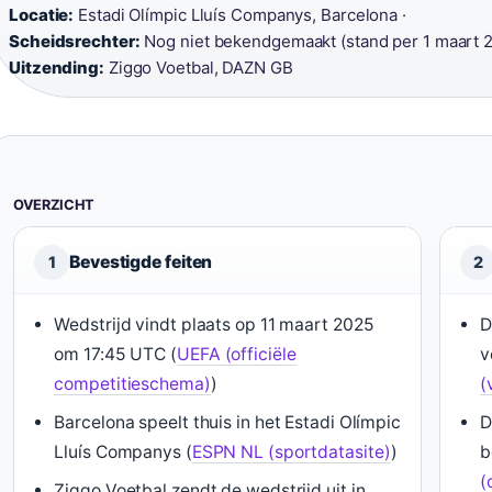
Locatie:
Estadi Olímpic Lluís Companys, Barcelona ·
Scheidsrechter:
Nog niet bekendgemaakt (stand per 1 maart 2
Uitzending:
Ziggo Voetbal, DAZN GB
OVERZICHT
Bevestigde feiten
1
2
Wedstrijd vindt plaats op 11 maart 2025
D
om 17:45 UTC (
UEFA (officiële
v
competitieschema)
)
(
Barcelona speelt thuis in het Estadi Olímpic
D
Lluís Companys (
ESPN NL (sportdatasite)
)
b
(
Ziggo Voetbal zendt de wedstrijd uit in