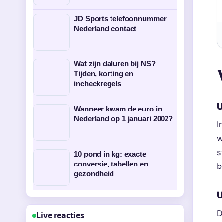
JD Sports telefoonnummer
Nederland contact
Wat zijn daluren bij NS?
Tijden, korting en
incheckregels
U
Wanneer kwam de euro in
Nederland op 1 januari 2002?
I
w
s
10 pond in kg: exacte
conversie, tabellen en
b
gezondheid
U
D
Live reacties