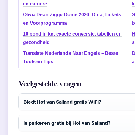
en carrière
k
Olivia Dean Ziggo Dome 2026: Data, Tickets
S
en Voorprogramma
b
10 pond in kg: exacte conversie, tabellen en
H
gezondheid
s
Translate Nederlands Naar Engels – Beste
D
Tools en Tips
a
Veelgestelde vragen
Biedt Hof van Salland gratis WiFi?
Is parkeren gratis bij Hof van Salland?