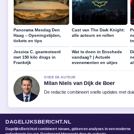
Panorama Mesdag Den
Cast van The Dark Knight:
P
Haag – Openingstijden,
alle acteurs en rollen
n
tickets en tips
t
Jessica C. gearresteerd
Wat te doen in Enschede
D
met 150 kilo drugs in
vandaag? | Actuele
n
Frankrijk
evenementen en uitjes
a
OVER DE AUTEUR
Milan Niels van Dijk de Boer
De redactie combineert snelle updates met duide
DAGELIJKSBERICHT.NL
DagelijksBericht.nl combineert nieuws, gidsen en analyses in een moderne
redactionele lay-out. Doorlopend bijgewerkt door de redactie.