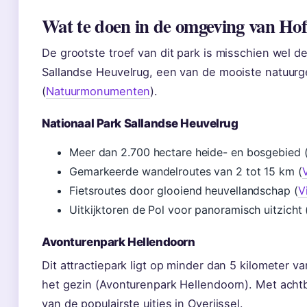
Wat te doen in de omgeving van Hof
De grootste troef van dit park is misschien wel de
Sallandse Heuvelrug, een van de mooiste natuurg
(
Natuurmonumenten
).
Nationaal Park Sallandse Heuvelrug
Meer dan 2.700 hectare heide- en bosgebied
Gemarkeerde wandelroutes van 2 tot 15 km (
V
Fietsroutes door glooiend heuvellandschap (
V
Uitkijktoren de Pol voor panoramisch uitzicht (
Avonturenpark Hellendoorn
Dit attractiepark ligt op minder dan 5 kilometer v
het gezin (Avonturenpark Hellendoorn). Met acht
van de populairste uitjes in Overijssel.