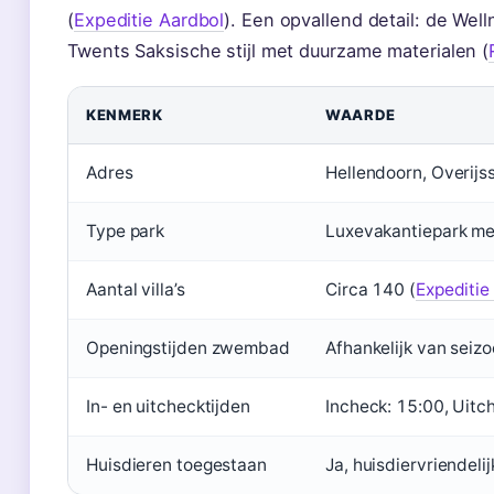
(
Expeditie Aardbol
). Een opvallend detail: de Wel
Twents Saksische stijl met duurzame materialen (
KENMERK
WAARDE
Adres
Hellendoorn, Overijs
Type park
Luxevakantiepark met
Aantal villa’s
Circa 140 (
Expeditie
Openingstijden zwembad
Afhankelijk van seiz
In- en uitchecktijden
Incheck: 15:00, Uitc
Huisdieren toegestaan
Ja, huisdiervriendelij