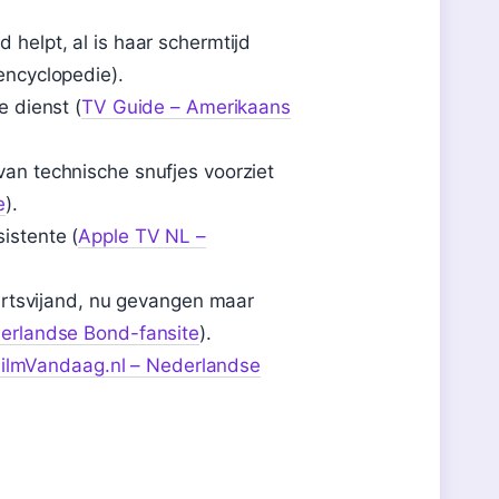
helpt, al is haar schermtijd
ncyclopedie).
 dienst (
TV Guide – Amerikaans
an technische snufjes voorziet
e
).
istente (
Apple TV NL –
artsvijand, nu gevangen maar
erlandse Bond-fansite
).
ilmVandaag.nl – Nederlandse