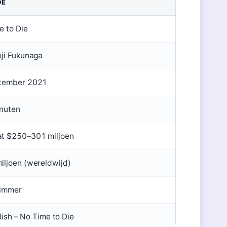
DE
e to Die
oji Fukunaga
tember 2021
nuten
t $250–301 miljoen
iljoen (wereldwijd)
immer
Eilish – No Time to Die