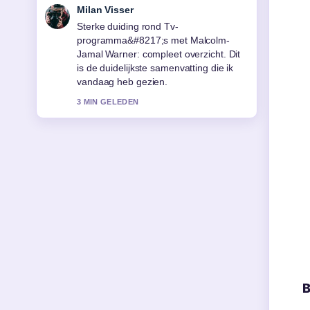
Nina Meijer
Volg Welke wegafsluitingen zijn er?
NAVO-top en A10... nauwlettend –
waardeer de rustige en evenwichtige
toon.
5 MIN GELEDEN
B