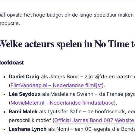
at opvalt: het hoge budget en de lange speelduur maken
roductie.
Welke acteurs spelen in No Time t
oofdcast
Daniel Craig
als James Bond – zijn vijfde en laatste
(
FilmVandaag.nl – Nederlandse filmlijst
).
Léa Seydoux
als Madeleine Swann – de Franse psyc
(
MovieMeter.nl – Nederlandse filmdatabase
).
Rami Malek
als Lyutsifer Safin – de hoofdschurk, 
persoonlijk motief (
Official James Bond 007 Website N
Lashana Lynch
als Nomi – een 00-agente die Bonds