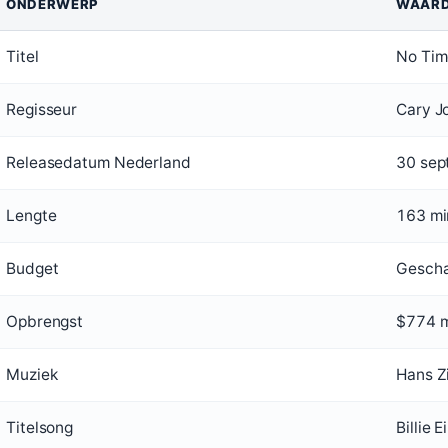
ONDERWERP
WAAR
Titel
No Tim
Regisseur
Cary J
Releasedatum Nederland
30 sep
Lengte
163 mi
Budget
Gescha
Opbrengst
$774 m
Muziek
Hans Z
Titelsong
Billie 