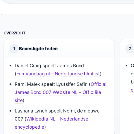
OVERZICHT
Bevestigde feiten
1
2
Daniel Craig speelt James Bond
O
(
FilmVandaag.nl – Nederlandse filmlijst
)
d
b
Rami Malek speelt Lyutsifer Safin (
Official
e
James Bond 007 Website NL – Officiële
site
)
Lashana Lynch speelt Nomi, de nieuwe
007 (
Wikipedia NL – Nederlandse
encyclopedie
)