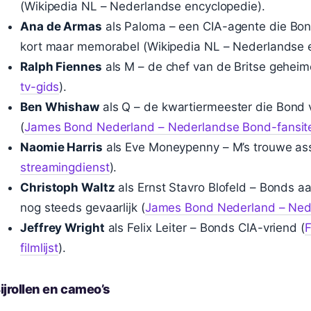
(Wikipedia NL – Nederlandse encyclopedie).
Ana de Armas
als Paloma – een CIA-agente die Bond 
kort maar memorabel (Wikipedia NL – Nederlandse e
Ralph Fiennes
als M – de chef van de Britse geheime
tv-gids
).
Ben Whishaw
als Q – de kwartiermeester die Bond v
(
James Bond Nederland – Nederlandse Bond-fansit
Naomie Harris
als Eve Moneypenny – M’s trouwe ass
streamingdienst
).
Christoph Waltz
als Ernst Stavro Blofeld – Bonds a
nog steeds gevaarlijk (
James Bond Nederland – Ned
Jeffrey Wright
als Felix Leiter – Bonds CIA-vriend (
F
filmlijst
).
ijrollen en cameo’s