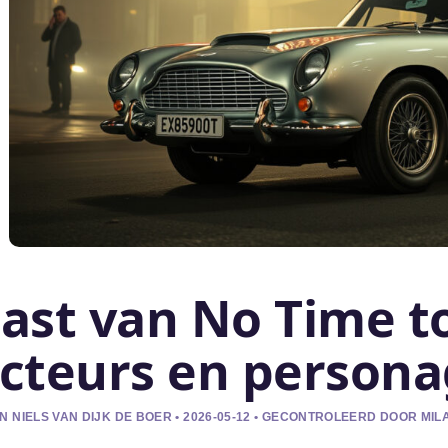
ast van No Time to
cteurs en persona
N NIELS VAN DIJK DE BOER • 2026-05-12 • GECONTROLEERD DOOR MIL