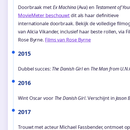
Doorbraak met
Ex Machina
(Ava) en
Testament of You
MovieMeter beschouwt
dit als haar definitieve
internationale doorbraak. Bekijk de volledige filmo
van Alicia Vikander, inclusief haar beste rollen, via F
Rose Byrne.
Films van Rose Byrne
2015
Dubbel succes:
The Danish Girl
en
The Man from U.N.C
2016
Wint Oscar voor
The Danish Girl
. Verschijnt in
Jason 
2017
Trouwt met acteur Michael Fassbender, ontmoet op