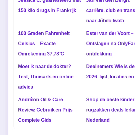
Jessica C. gearresteerd met
Jan van den Bergh:
150 kilo drugs in Frankrijk
carrière, club en trans
naar Júbilo Iwata
100 Graden Fahrenheit
Ester van der Voort –
Celsius – Exacte
Ontslagen na OnlyFa
Omrekening 37,78°C
ontdekking
Moet ik naar de dokter?
Deelnemers Wie is de
Test, Thuisarts en online
2026: lijst, locaties en
advies
Andrélon Oil & Care –
Shop de beste kinder
Review, Gebruik en Prijs
rugzakken deals Ierl
Complete Gids
Nederland