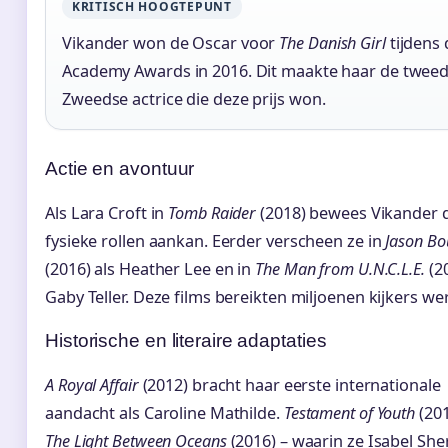
KRITISCH HOOGTEPUNT
Vikander won de Oscar voor
The Danish Girl
tijdens 
Academy Awards in 2016. Dit maakte haar de twee
Zweedse actrice die deze prijs won.
Actie en avontuur
Als Lara Croft in
Tomb Raider
(2018) bewees Vikander d
fysieke rollen aankan. Eerder verscheen ze in
Jason Bo
(2016) als Heather Lee en in
The Man from U.N.C.L.E.
(20
Gaby Teller. Deze films bereikten miljoenen kijkers we
Historische en literaire adaptaties
A Royal Affair
(2012) bracht haar eerste internationale
aandacht als Caroline Mathilde.
Testament of Youth
(201
The Light Between Oceans
(2016) – waarin ze Isabel Sh