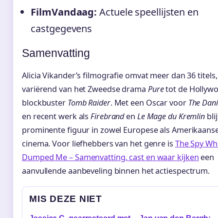
FilmVandaag:
Actuele speellijsten en
castgegevens
Samenvatting
Alicia Vikander’s filmografie omvat meer dan 36 titels,
variërend van het Zweedse drama
Pure
tot de Hollyw
blockbuster
Tomb Raider
. Met een Oscar voor
The Dani
en recent werk als
Firebrand
en
Le Mage du Kremlin
bli
prominente figuur in zowel Europese als Amerikaans
cinema. Voor liefhebbers van het genre is
The Spy Wh
Dumped Me – Samenvatting, cast en waar kijken
een
aanvullende aanbeveling binnen het actiespectrum.
MIS DEZE NIET