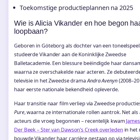
Toekomstige productieplannen na 2025
Wie is Alicia Vikander en hoe begon ha
loopbaan?
Geboren in Göteborg als dochter van een toneelspeels
studeerde Vikander aan de Koninklijke Zweedse
Balletacademie. Een blessure beëindigde haar dansam
waarna ze overschakelde naar acteren. Ze debuteerd
televisie in het Zweedse drama
Andra Avenyn
(2008–201
haar eerste nationale bekendheid opleverde.
Haar transitie naar film verliep via Zweedse productie
Pure
, waarna ze internationale rollen aantrok. Net als
acteurs die vroeg begonnen – recentelijk kwam
James
Der Beek – Ster van Dawson’s Creek overleden
in het 
bouwde Vikander haar carrière gestaag op via televis