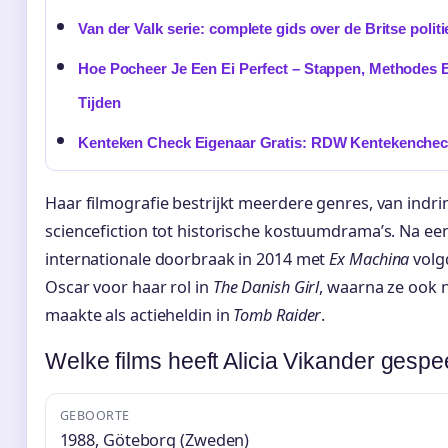
Van der Valk serie: complete gids over de Britse politi
Hoe Pocheer Je Een Ei Perfect – Stappen, Methodes 
Tijden
Kenteken Check Eigenaar Gratis: RDW Kentekenche
Haar filmografie bestrijkt meerdere genres, van indr
sciencefiction tot historische kostuumdrama’s. Na ee
internationale doorbraak in 2014 met
Ex Machina
volg
Oscar voor haar rol in
The Danish Girl
, waarna ze ook
maakte als actieheldin in
Tomb Raider
.
Welke films heeft Alicia Vikander gespe
GEBOORTE
1988, Göteborg (Zweden)