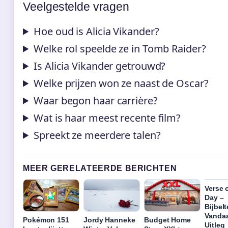
Veelgestelde vragen
Hoe oud is Alicia Vikander?
Welke rol speelde ze in Tomb Raider?
Is Alicia Vikander getrouwd?
Welke prijzen won ze naast de Oscar?
Waar begon haar carrière?
Wat is haar meest recente film?
Spreekt ze meerdere talen?
MEER GERELATEERDE BERICHTEN
Verse 
Day –
Bijbel
Vanda
Pokémon 151
Jordy Hanneke
Budget Home
Uitleg