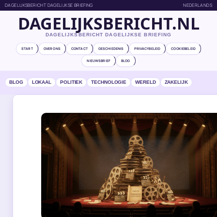
DAGELIJKSBERICHT DAGELIJKSE BRIEFING
NEDERLANDS
DAGELIJKSBERICHT.NL
DAGELIJKSBERICHT DAGELIJKSE BRIEFING
START
OVER ONS
CONTACT
GESCHIEDENIS
PRIVACYBELEID
COOKIEBELEID
NIEUWSBRIEF
BLOG
BLOG
LOKAAL
POLITIEK
TECHNOLOGIE
WERELD
ZAKELIJK