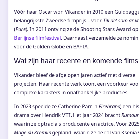
Vóór haar Oscar won Vikander in 2010 een Guldbagge
belangrijkste Zweedse filmprijs – voor
Till det som är v
(
Pure
). In 2011 ontving ze de Shooting Stars Award op
Berlijnse filmfestival
. Daarnaast verzamelde ze nomin
voor de Golden Globe en BAFTA.
Wat zijn haar recente en komende film
Vikander bleef de afgelopen jaren actief met diverse
projecten. Haar recente werk toont een voorkeur voo
complexe karakters in onafhankelijke producties.
In 2023 speelde ze Catherine Parr in
Firebrand
, een hi
drama over Hendrik VIII. Het jaar 2024 bracht
Rumour
waarin ze optrad als producente en actrice. Voor 202
Mage du Kremlin
gepland, waarin ze de rol van Ksenia v