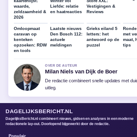
kaartenlijst:
Winter Vol
Store XXL:
waarde,
Liefde: relatie
Vestigingen &
zeldzaamheid &
en haatreacties
Reviews
2026
Omloopmaat
Laatste nieuws
Grieks eiland 5
Ronde 
caravan op
Den Bosch 112:
letters: het
met ve
kenteken
actuele
antwoord op de
maat, 
opzoeken: RDW
meldingen
puzzel
tips
en tools
OVER DE AUTEUR
Milan Niels van Dijk de Boer
De redactie combineert snelle updates met duid
uitleg.
DAGELIJKSBERICHT.NL
DagelijksBericht.nl combineert nieuws, gidsen en analyses in een moderne
redactionele lay-out. Doorlopend bijgewerkt door de redactie.
Populair