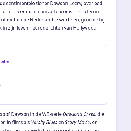
 de sentimentele tiener Dawson Leery, overleed
de drie decennia en omvatte iconische rollen in
cut met diepe Nederlandse wortelen, groeide hij
t in zijn leven het rodelichten van Hollywood
atie
a
ilosoof Dawson in de WB-serie
Dawson’s Creek
, die
en in films als
Varsity Blues
en
Scary Movie
, en
e schermen bouwde hij een groot gezin op met