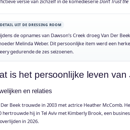
fictieve versie van zichzelf in de komedieserie
Don’t Trust th
DETAIL UIT DE DRESSING ROOM
ijdens de opnames van Dawson’s Creek droeg Van Der Beek e
oeder Melinda Weber. Dit persoonlijke item werd een herk
eery gedurende de zes seizoenen.
t is het persoonlijke leven v
elijken en relaties
 Der Beek trouwde in 2003 met actrice Heather McComb. Het 
 hertrouwde hij in Tel Aviv met Kimberly Brook, een busines
 overlijden in 2026.