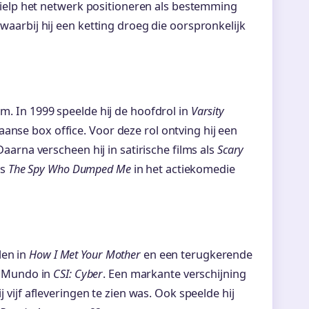
elp het netwerk positioneren als bestemming
 waarbij hij een ketting droeg die oorspronkelijk
lm. In 1999 speelde hij de hoofdrol in
Varsity
anse box office. Voor deze rol ontving hij een
rna verscheen hij in satirische films als
Scary
ls
The Spy Who Dumped Me
in het actiekomedie
len in
How I Met Your Mother
en een terugkerende
ah Mundo in
CSI: Cyber
. Een markante verschijning
j vijf afleveringen te zien was. Ook speelde hij