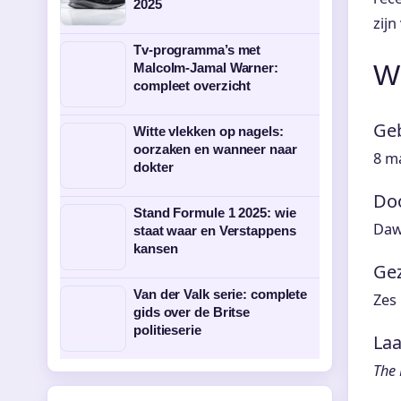
2025
zijn
Tv-programma’s met
W
Malcolm-Jamal Warner:
compleet overzicht
Geb
Witte vlekken op nagels:
oorzaken en wanneer naar
8 ma
dokter
Doo
Stand Formule 1 2025: wie
Daw
staat waar en Verstappens
kansen
Gez
Van der Valk serie: complete
Zes
gids over de Britse
politieserie
Laa
The 