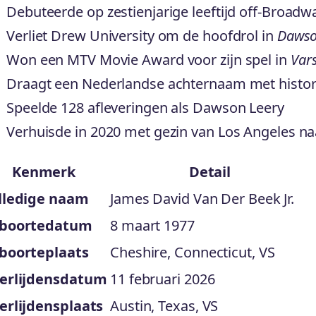
Debuteerde op zestienjarige leeftijd off-Broadw
Verliet Drew University om de hoofdrol in
Dawso
Won een MTV Movie Award voor zijn spel in
Vars
Draagt een Nederlandse achternaam met histori
Speelde 128 afleveringen als Dawson Leery
Verhuisde in 2020 met gezin van Los Angeles naa
Kenmerk
Detail
lledige naam
James David Van Der Beek Jr.
boortedatum
8 maart 1977
boorteplaats
Cheshire, Connecticut, VS
erlijdensdatum
11 februari 2026
erlijdensplaats
Austin, Texas, VS