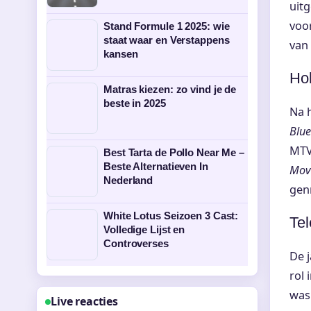
uit
voor
Stand Formule 1 2025: wie
staat waar en Verstappens
van
kansen
Ho
Matras kiezen: zo vind je de
beste in 2025
Na h
Blue
MTV
Best Tarta de Pollo Near Me –
Beste Alternatieven In
Mov
Nederland
genr
White Lotus Seizoen 3 Cast:
Tel
Volledige Lijst en
Controverses
De j
rol 
was 
Live reacties