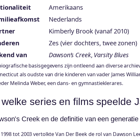
tionaliteit
Amerikaans
milieafkomst
Nederlands
rtner
Kimberly Brook (vanaf 2010)
nderen
Zes (vier dochters, twee zonen)
kend van
Dawson’s Creek
,
Varsity Blues
iografische basisgegevens zijn ontleend aan diverse archie
ecticut als oudste van drie kinderen van vader James Willia
der Melinda Weber, een dans- en gymnastieklerares.
 welke series en films speeld
son’s Creek en de definitie van een generatie
1998 tot 2003 vertolkte Van Der Beek de rol van Dawson Lee