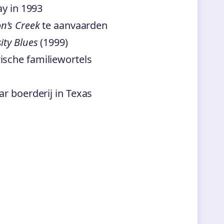
ay in 1993
n’s Creek
te aanvaarden
ity Blues
(1999)
sche familiewortels
r boerderij in Texas