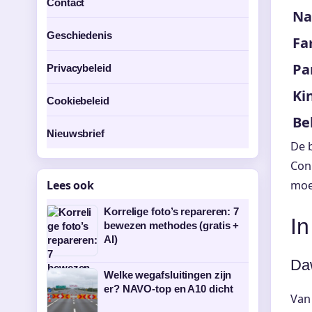
Contact
Na
Geschiedenis
Fa
Pa
Privacybeleid
Ki
Cookiebeleid
Be
Nieuwsbrief
De b
Conn
Lees ook
moe
Korrelige foto’s repareren: 7
In
bewezen methodes (gratis +
AI)
Daw
Welke wegafsluitingen zijn
er? NAVO-top en A10 dicht
Van 