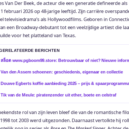
s Van Der Beek, de acteur die een generatie defineerde als
1 februari 2026 op 48-jarige leeftijd. Zijn carrière overspan
l televisiedrama’s als Hollywoodfilms. Geboren in Connecti
van een Broadway-debutant tot een veelzijdige artiest die laa
uilde voor het platteland van Texas.
 GERELATEERDE BERICHTEN
สล็อต www.pgboom99.store: Betrouwbaar of niet? Nieuwe inform
Van den Assem schoenen: geschiedenis, eigenaar en collectie
Douwe Egberts koffie aanbieding 2025 – prijs & spaarprogramm
Tik van de Meule: piratenzender uit ether, boete en celstraf
ekendste rol van zijn leven bleef die van de romantische f
1998 tot 2003 werd uitgezonden. Daarnaast vertolkte hij roll
ntelijk nog in series als
Pose
en
The Masked Singer
. Achter d