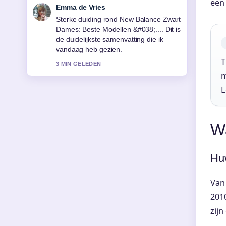
een 
Noah Jansen
Volg Tv-programma&#8217;s met
Malcolm-Jamal Warner: compleet
overzicht nauwlettend – waardeer de
rustige en evenwichtige toon.
T
5 MIN GELEDEN
m
L
Wa
Huw
Van
2010
zijn