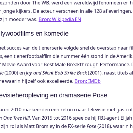
gezonden door The WB, werd een wereldwijd fenomeen en hi
 jonge kijkers. De acteur verscheen in alle 128 afleveringen,
 zijn moeder was.
Bron: Wikipedia EN
llywoodfilms en komedie
et succes van de tienerserie volgde snel de overstap naar fi
s
, een tienerfootbalfilm die nummer één stond in de Amerika
 Movie Award voor Best Male Breakthrough Performance. Daa
ie
(2000) en
Jay and Silent Bob Strike Back
(2001), naast titels a
e waarin hij zelf ook excelleerde.
Bron: IMDb
evisieheropleving en dramaserie Pose
aren 2010 markeerden een return naar televisie met gastrol
in
One Tree Hill
. Van 2015 tot 2016 speelde hij FBI-agent Elij
zijn rol als Matt Bromley in de FX-serie
Pose
(2018), waarin hi