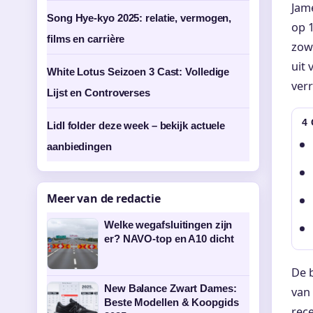
Jame
Song Hye-kyo 2025: relatie, vermogen,
op 1
films en carrière
zowe
uit 
White Lotus Seizoen 3 Cast: Volledige
verr
Lijst en Controverses
4
Lidl folder deze week – bekijk actuele
aanbiedingen
Meer van de redactie
Welke wegafsluitingen zijn
er? NAVO-top en A10 dicht
De b
New Balance Zwart Dames:
van 
Beste Modellen & Koopgids
rece