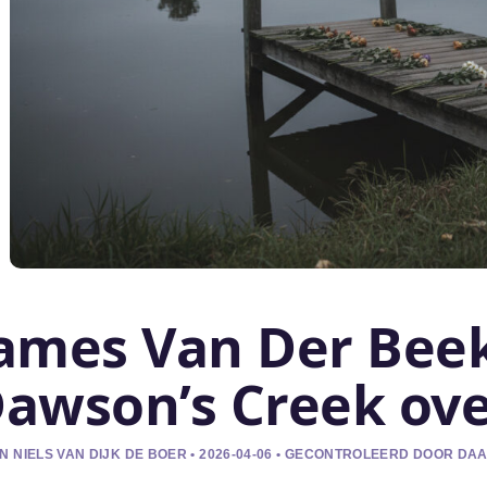
ames Van Der Beek
awson’s Creek ov
N NIELS VAN DIJK DE BOER • 2026-04-06 • GECONTROLEERD DOOR DAA