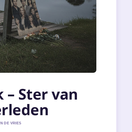
 – Ster van
erleden
N DE VRIES