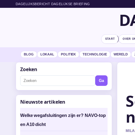
DAGELIJKSBERICHT DAGELIJKSE BRIEFING
D
START
OVER O
BLOG
LOKAAL
POLITIEK
TECHNOLOGIE
WERELD
Zoeken
Ga
S
Nieuwste artikelen
n
Welke wegafsluitingen zijn er? NAVO-top
en A10 dicht
MILA