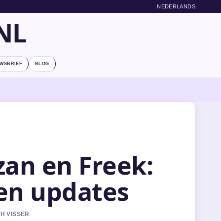
NEDERLANDS
NL
WSBRIEF
BLOG
zan en Freek:
en updates
AH VISSER