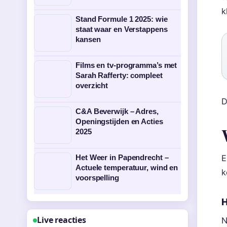
k
Stand Formule 1 2025: wie
staat waar en Verstappens
kansen
Films en tv-programma’s met
Sarah Rafferty: compleet
overzicht
D
C&A Beverwijk – Adres,
Openingstijden en Acties
2025
Het Weer in Papendrecht –
E
Actuele temperatuur, wind en
k
voorspelling
H
Live reacties
N