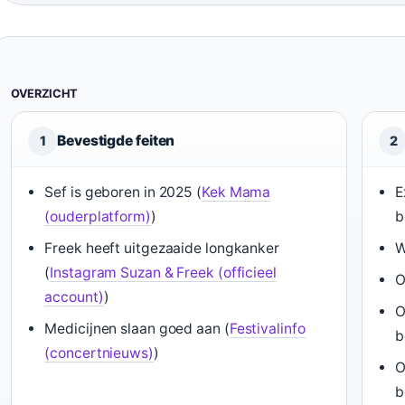
OVERZICHT
Bevestigde feiten
1
2
Sef is geboren in 2025 (
Kek Mama
E
(ouderplatform)
)
b
Freek heeft uitgezaaide longkanker
W
(
Instagram Suzan & Freek (officieel
O
account)
)
O
Medicijnen slaan goed aan (
Festivalinfo
b
(concertnieuws)
)
O
b