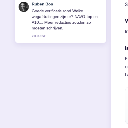
S
Sanne Bakker
Sterke duiding rond New Balance Zwart
Dames: Beste Modellen &#038;.... Dit is
W
de duidelijkste samenvatting die ik
vandaag heb gezien.
I
3 MIN GELEDEN
I
E
o
t