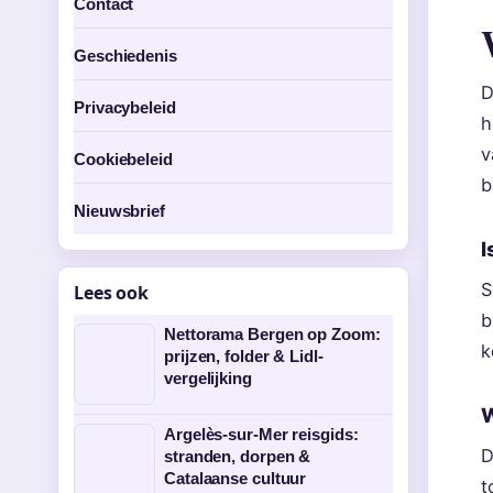
Contact
Geschiedenis
D
Privacybeleid
h
v
Cookiebeleid
b
Nieuwsbrief
I
S
Lees ook
b
Nettorama Bergen op Zoom:
k
prijzen, folder & Lidl-
vergelijking
W
Argelès-sur-Mer reisgids:
D
stranden, dorpen &
Catalaanse cultuur
t