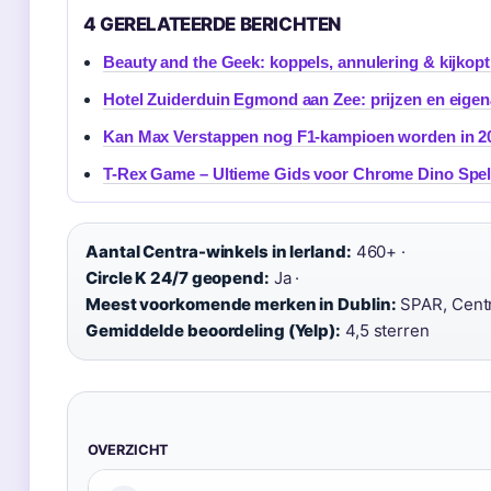
4 GERELATEERDE BERICHTEN
Beauty and the Geek: koppels, annulering & kijkopt
Hotel Zuiderduin Egmond aan Zee: prijzen en eigen
Kan Max Verstappen nog F1-kampioen worden in 2
T-Rex Game – Ultieme Gids voor Chrome Dino Spe
Aantal Centra-winkels in Ierland:
460+ ·
Circle K 24/7 geopend:
Ja ·
Meest voorkomende merken in Dublin:
SPAR, Centra
Gemiddelde beoordeling (Yelp):
4,5 sterren
OVERZICHT