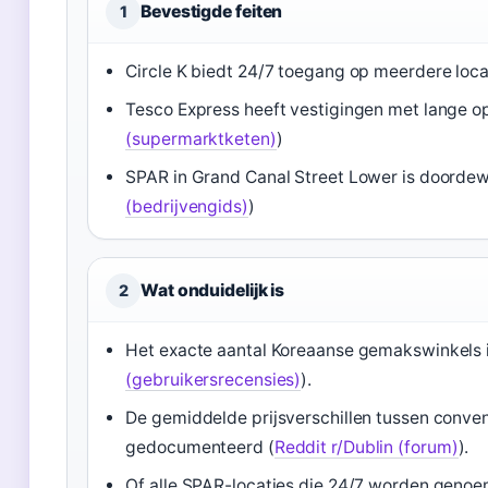
Bevestigde feiten
1
Circle K biedt 24/7 toegang op meerdere locat
Tesco Express heeft vestigingen met lange op
(supermarktketen)
)
SPAR in Grand Canal Street Lower is doorde
(bedrijvengids)
)
Wat onduidelijk is
2
Het exacte aantal Koreaanse gemakswinkels in
(gebruikersrecensies)
).
De gemiddelde prijsverschillen tussen conven
gedocumenteerd (
Reddit r/Dublin (forum)
).
Of alle SPAR-locaties die 24/7 worden genoem