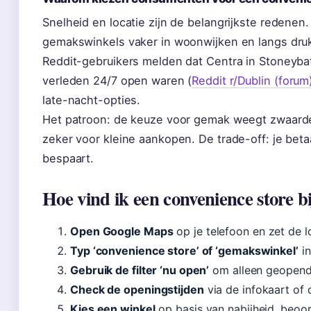
Snelheid en locatie zijn de belangrijkste redenen. 
gemakswinkels vaker in woonwijken en langs dr
Reddit-gebruikers melden dat Centra in Stoneyba
verleden 24/7 open waren (
Reddit r/Dublin (forum
late-nacht-opties.
Het patroon: de keuze voor gemak weegt zwaarder
zeker voor kleine aankopen. De trade-off: je betaa
bespaart.
Hoe vind ik een convenience store bi
Open Google Maps
op je telefoon en zet de l
Typ ‘convenience store’ of ‘gemakswinkel’
in
Gebruik de filter ‘nu open’
om alleen geopende
Check de openingstijden
via de infokaart of d
Kies een winkel
op basis van nabijheid, beoor