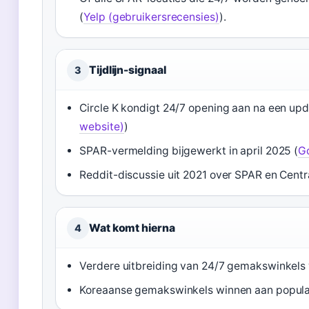
(
Yelp (gebruikersrecensies)
).
Tijdlijn-signaal
3
Circle K kondigt 24/7 opening aan na een upd
website)
)
SPAR-vermelding bijgewerkt in april 2025 (
Go
Reddit-discussie uit 2021 over SPAR en Centr
Wat komt hierna
4
Verdere uitbreiding van 24/7 gemakswinkels
Koreaanse gemakswinkels winnen aan populari