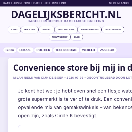
DAGELIJKSBERICHT DAGELIJKSE BRIEFING
NEDERLANDS
DAGELIJKSBERICHT.NL
DAGELIJKSBERICHT DAGELIJKSE BRIEFING
START
OVER ONS
CONTACT
GESCHIEDENIS
PRIVACYBELEID
COOKIEBELEID
NIEUWSBRIEF
BLOG
BLOG
LOKAAL
POLITIEK
TECHNOLOGIE
WERELD
ZAKELIJK
Convenience store bij mij in 
MILAN NIELS VAN DIJK DE BOER • 2026-07-06 • GECONTROLEERD DOOR LO
Je kent het wel: je hebt even snel een flesje wa
grote supermarkt is te ver of te druk. Een conven
opvallende mix van gemakswinkels – van bekende 
open zijn, zoals Circle K bevestigt.