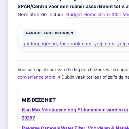
SPAR/Centra voor een ruimer assortiment tot ’s a
Gerelateerde lectuur:
Budget Home Store XXL: Ve
AANVULLENDE BRONNEN
goldenpages.ie
,
facebook.com
,
yelp.com
,
yelp
Voor wie op elk uur van de dag een bezoek wil brengen
convenience store
in Dublin vaak tot laat of zelfs de h
MIS DEZE NIET
Kan Max Verstappen nog F1-kampioen worden in
2025?
Reverse Osmosis Water Filter: Voordelen & Nade